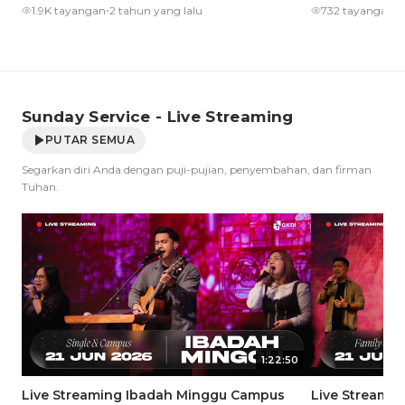
•
•
1.9K tayangan
2 tahun yang lalu
732 tayangan
3
Sunday Service - Live Streaming
PUTAR SEMUA
Segarkan diri Anda dengan puji-pujian, penyembahan, dan firman
Tuhan.
1:22:50
Live Streaming Ibadah Minggu Campus
Live Streamin