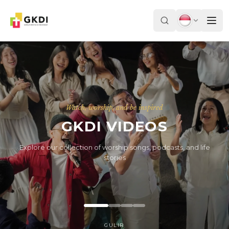
Watch, worship, and be inspired
GKDI VIDEOS
Explore our collection of worship songs, podcasts, and life
stories
GULIR