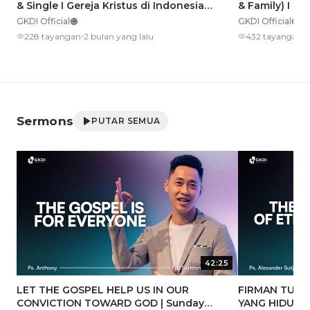
& Single I Gereja Kristus di Indonesia
& Family) I Ge
(GKDI) | 21 Juni 2026
(GKDI) | 21 Ju
GKDI Official
GKDI Official
•
•
228 tayangan
2 bulan yang lalu
432 tayangan
2
Sermons
PUTAR SEMUA
42:25
LET THE GOSPEL HELP US IN OUR
FIRMAN TUHA
CONVICTION TOWARD GOD | Sunday
YANG HIDUP D