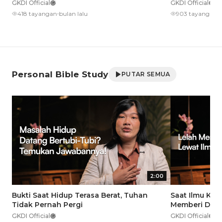
GKDI Official
GKDI Official
•
•
418 tayangan
bulan lalu
903 tayangan
2
Personal Bible Study
PUTAR SEMUA
2:00
Bukti Saat Hidup Terasa Berat, Tuhan
Saat Ilmu Ke
Tidak Pernah Pergi
Memberi Dama
GKDI Official
GKDI Official