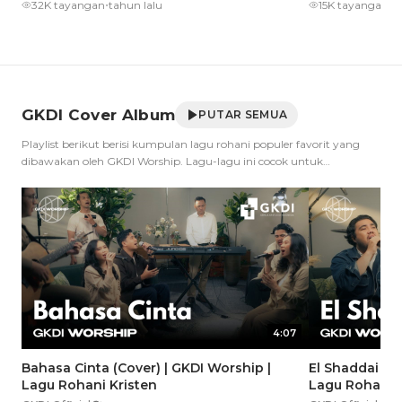
•
•
32K tayangan
tahun lalu
15K tayangan
t
GKDI Cover Album
PUTAR SEMUA
Playlist berikut berisi kumpulan lagu rohani populer favorit yang
dibawakan oleh GKDI Worship. Lagu-lagu ini cocok untuk
menemani saat teduh atau kegiatan apapun dengan pujian dan
penyembahan kepada Tuhan. Selamat mendengarkan, Tuhan
memberkati! 🎵 #gkdiworship #lagurohanikristen
#lagurohanikristiani #lagurohani #lagupoprohani
#lagurohanitempodulu #pujianrohani #pujianpenyembahan
#praiseandworship #yesus #yesuskristus #tuhanyesus
4:07
Bahasa Cinta (Cover) | GKDI Worship |
El Shaddai (Co
Lagu Rohani Kristen
Lagu Rohani K