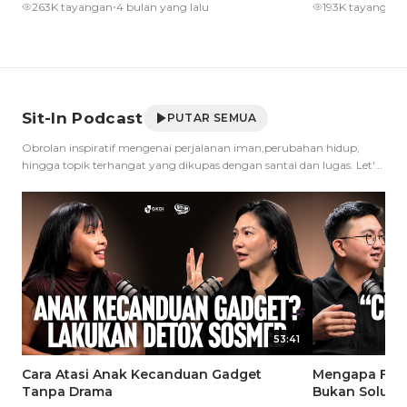
•
•
263K tayangan
4 bulan yang lalu
193K tayangan
Sit-In Podcast
PUTAR SEMUA
Obrolan inspiratif mengenai perjalanan iman,perubahan hidup,
hingga topik terhangat yang dikupas dengan santai dan lugas. Let's
Sit In!
53:41
Cara Atasi Anak Kecanduan Gadget
Mengapa Fen
Tanpa Drama
Bukan Solusi?