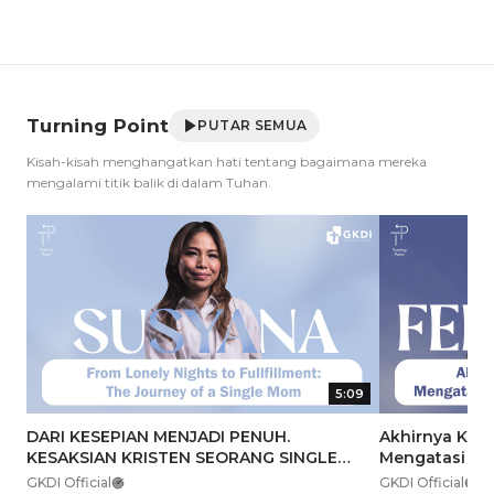
Turning Point
PUTAR SEMUA
Kisah-kisah menghangatkan hati tentang bagaimana mereka
mengalami titik balik di dalam Tuhan.
5:09
DARI KESEPIAN MENJADI PENUH.
Akhirnya Ku 
KESAKSIAN KRISTEN SEORANG SINGLE
Mengatasi Du
MOM | TURNING POINT SUSYANA GKDI
Mama | Turni
GKDI Official
GKDI Official