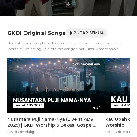
GKDI Original Songs
PUTAR SEMUA
Berikut adalah playlist koleksi lagu-lagu rohani orisinal dari GKDI
Worship. Setiap lagu diciptakan dengan hati untuk membawa
pujian dan penyembahan yang mendalam. Semoga lagu-lagu ini
dapat menginspirasi dan membawa kita lebih dekat dengan Tuhan.
Selamat mendengarkan, Tuhan memberkati! 🎵 #gkdiworship
#lagurohanikristen #lagurohanikristiani #lagurohani
#lagurohaniterbaru #pujianrohani #pujianpenyembahan
#praiseandworship #yesus #yesuskristus #tuhanyesus
4:54
Nusantara Puji Nama-Nya (Live at ADS
Kau Ubahkan (
2025) | GKDI Worship & Bekasi Gospel
Worship
Project
GKDI Official
GKDI Official