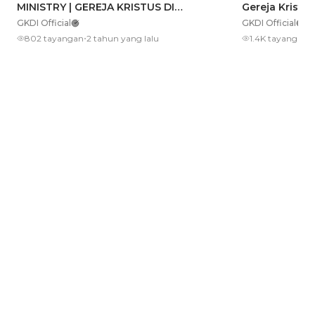
MINISTRY | GEREJA KRISTUS DI
Gereja Kristus
INDONESIA (GKDI)
GKDI Official
GKDI Official
•
•
802 tayangan
2 tahun yang lalu
1.4K tayangan