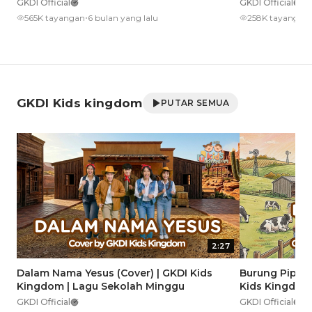
GKDI Official
GKDI Official
•
•
565K tayangan
6 bulan yang lalu
258K tayangan
GKDI Kids kingdom
PUTAR SEMUA
2:27
Dalam Nama Yesus (Cover) | GKDI Kids
Burung Pipit y
Kingdom | Lagu Sekolah Minggu
Kids Kingdom
GKDI Official
GKDI Official