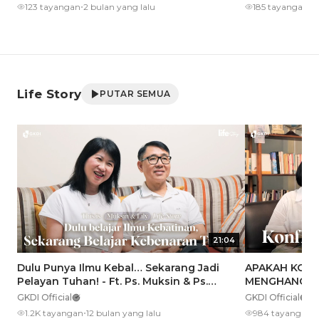
•
•
123 tayangan
2 bulan yang lalu
185 tayangan
2
Life Story
PUTAR SEMUA
21:04
Dulu Punya Ilmu Kebal… Sekarang Jadi
APAKAH KONF
Pelayan Tuhan! - Ft. Ps. Muksin & Ps.
MENGHANCUR
Lily
Life Story | P
GKDI Official
GKDI Official
•
•
1.2K tayangan
12 bulan yang lalu
984 tayangan
t